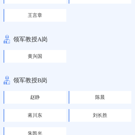
王言章
领军教授A岗
黄兴国
领军教授B岗
赵静
陈晨
蒋川东
刘长胜
朱凯光