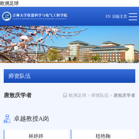
欧洲足球
EN
旧版主页
师资队伍
唐敖庆学者
欧洲足球
>
师资队伍
>
唐敖庆学者
卓越教授A岗
林婷婷
嵇艳鞠