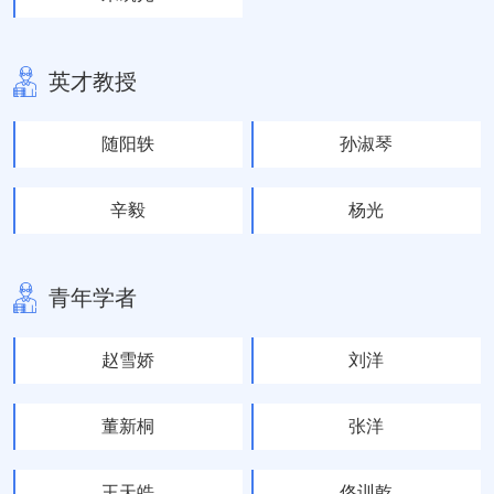
英才教授
随阳轶
孙淑琴
辛毅
杨光
青年学者
赵雪娇
刘洋
董新桐
张洋
王天皓
佟训乾