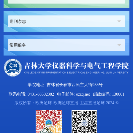
期刊杂志
常用服务
学院地址: 吉林省长春市西民主大街938号
联系电话: 0431-88502382
电子邮件: ozzq.net
邮政编码: 130061
版权所有：欧洲足球-欧洲足球直播-卫星直播足球 2024 ©