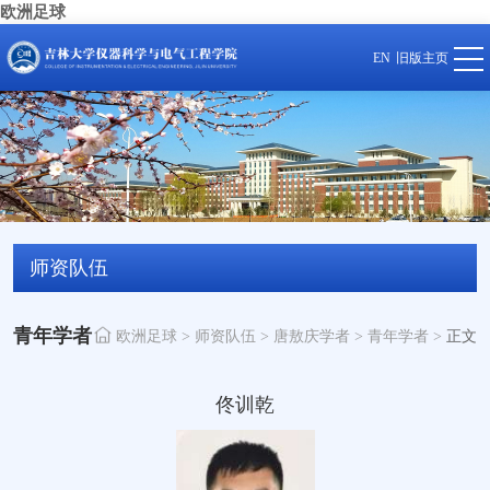
欧洲足球
EN
旧版主页
师资队伍
青年学者
欧洲足球
>
师资队伍
>
唐敖庆学者
>
青年学者
>
正文
佟训乾