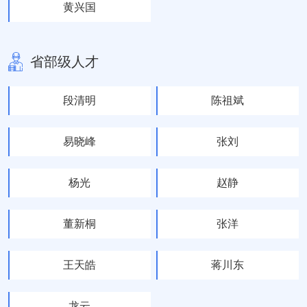
黄兴国
省部级人才
段清明
陈祖斌
易晓峰
张刘
杨光
赵静
董新桐
张洋
王天皓
蒋川东
龙云