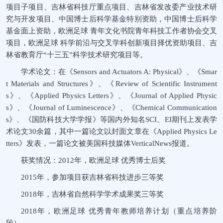
项目子项目、吉林省科技厅重点项目、吉林省发改委产业技术研
究与开发项目、中国博士后科学基金特别资助，中国博士后科学
基金面上资助，欧洲足球 青年文化书院青年科技工作者协会交叉
项目，欧洲足球 科学前沿与交叉学科创新项目择优资助项目、吉
林省教育厅“十三五”科学技术研究项目等。
学术论文：在《Sensors and Actuators A: Physical》、《Smar
t Materials and Structures》、《Review of Scientific Instrument
s》、《Applied Physics Letters》、《Journal of Applied Physic
s》、《Journal of Luminescence》、《Chemical Communication
s》、《国防科技大学学报》等国内外知名SCI、EI期刊上发表学
术论文30余篇，其中一篇论文以封面文章在《Applied Physics Le
tters》发表，一篇论文被美国科技媒体VerticalNews报道。
获奖情况：2012年，欧洲足球 优秀博士后奖
2015年，参加项目获吉林省科技进步三等奖
2018年，吉林省自然科学学术成果奖三等奖
2018年，欧洲足球 优秀青年教师培养计划（重点培养阶