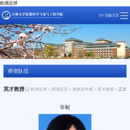
欧洲足球
EN
旧版主页
师资队伍
英才教授
欧洲足球
>
师资队伍
>
唐敖庆学者
>
英才教授
>
正文
辛毅