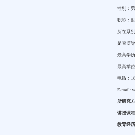
性别：
职称：
所在系
是否博
最高学
最高学
电话：18
E-mail:
w
所研究
讲授课
教育经