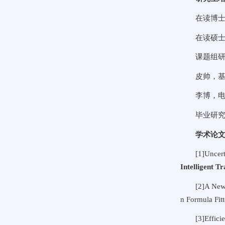
在读博
在读硕
课题组研
皮帅，基
李博，电
毕业研
学术论
[1]Uncert
Intelligent T
[2]A New
n Formula Fit
[3]Effici