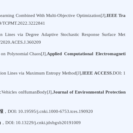
Learning Combined With Multi-Objective Optimization[J],
IEEE Tra
09/TCPMT.2022.3222841
sion Lines via Degree Adaptive Stochastic Response Surface Met
7/2020.ACES.J.360209
d on Polynomial Chaos[J],
Applied Computational Electromagneti
ission Lines via Maximum Entropy Method[J],
IEEE ACCESS
.DOI: 1
ricVehicles onHumanBody[J],
Journal of Environmental Protection
报
，DOI: 10.19595/j.cnki.1000-6753.tces.190920
)
，DOI: 10.13229/j.cnki.jdxbgxb20191009