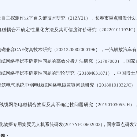
能化自主探测作业平台关键技术研究（21ZY21），长春市重点研发计划应用
缆电磁耦合不确定性量化方法及其可信度评价研究（20220101197JC）
电磁兼容CAE仿真技术研究（2021220002000196），一汽解放汽车有
杂线缆网络串扰不确定性问题的高效分析方法研究（51707080），国家自然
杂线缆网络串扰不确定性问题的理论研究（2018M631871），中国博士后科
能建筑电气系统中弱电线缆网络电磁兼容问题研究（20180101032JC）
汽车线缆网络电磁耦合效应及其不确定性问题研究（20190103055JH）
能化物探专用旋翼无人机系统研发(2017YFC0602002)，国家重点研发计
培养：