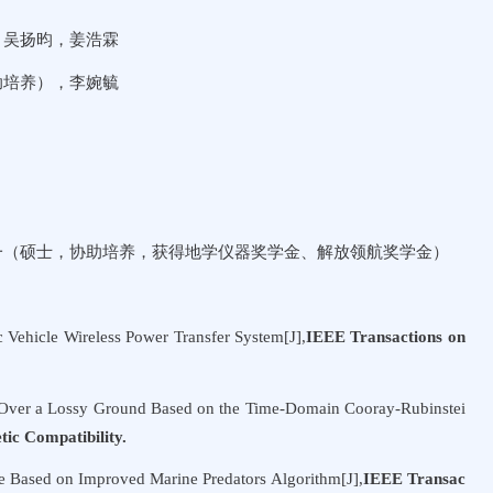
，吴扬昀，姜浩霖
助培养），李婉毓
一（硕士，协助培养，获得地学仪器奖学金、解放领航奖学金）
 Vehicle Wireless Power Transfer System[J],
IEEE Transactions on
ld Over a Lossy Ground Based on the Time-Domain Cooray-Rubinstei
ic Compatibility.
cle Based on Improved Marine Predators Algorithm[J],
IEEE Transac