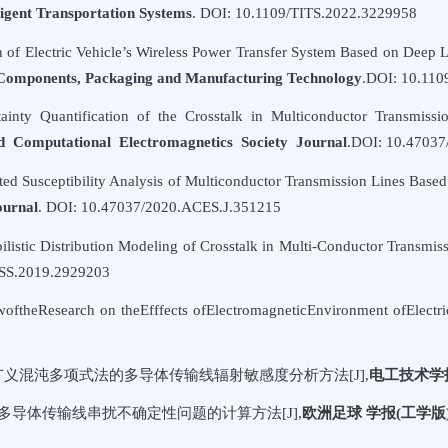
lligent Transportation Systems
. DOI: 10.1109/TITS.2022.3229958
 of Electric Vehicle’s Wireless Power Transfer System Based on Deep 
 Components, Packaging and Manufacturing Technology
.DOI: 10.11
tainty Quantification of the Crosstalk in Multiconductor Transmis
d Computational Electromagnetics Society Journal
.DOI: 10.4703
ted Susceptibility Analysis of Multiconductor Transmission Lines Base
ournal
. DOI: 10.47037/2020.ACES.J.351215
ilistic Distribution Modeling of Crosstalk in Multi-Conductor Transm
SS.2019.2929203
woftheResearch on theEfffects ofElectromagneticEnvironment ofElect
于广义混沌多项式法的多导体传输线辐射敏感度分析方法[J],
电工技术学
一种多导体传输线串扰不确定性问题的计算方法[J],
欧洲足球 学报(工学版