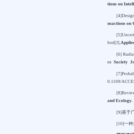
tions on Inte
[4]Design
nsactions on
[5]Uncer
hod[J],
Applie
[6] Radia
cs Society J
[7]Probab
0.1109/ACCE
[8]Revie
and Ecology.
[9]基
[10]