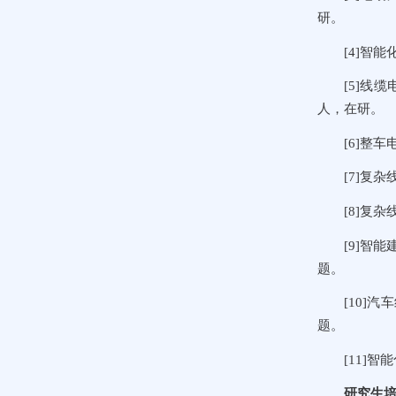
研。
[4]智
[5]线
人，在研。
[6]整车
[7]复
[8]复
[9]智
题。
[10]
题。
[11]智
研究生