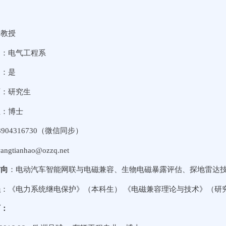
男
副教授
别：电气工程系
导：是
历：研究生
位：博士
904316730（微信同步）
angtianhao@ozzq.net
方向
：电动汽车智能网联与电磁兼容、生物电磁暴露评估、探地雷达
程
：《电力系统继电保护》（本科生） 《电磁兼容理论与技术》（研
历：