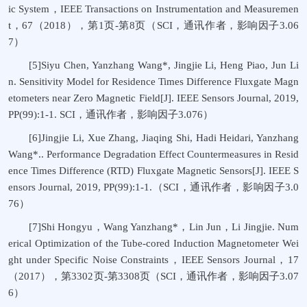
ic System，IEEE Transactions on Instrumentation and Measuremen
t，67（2018），第1页-第8页（SCI，通讯作者，影响因子3.06
7）
[5]Siyu Chen, Yanzhang Wang*, Jingjie Li, Heng Piao, Jun Li
n. Sensitivity Model for Residence Times Difference Fluxgate Magn
etometers near Zero Magnetic Field[J]. IEEE Sensors Journal, 2019,
PP(99):1-1. SCI，通讯作者，影响因子3.076）
[6]Jingjie Li, Xue Zhang, Jiaqing Shi, Hadi Heidari, Yanzhang
Wang*.. Performance Degradation Effect Countermeasures in Resid
ence Times Difference (RTD) Fluxgate Magnetic Sensors[J]. IEEE S
ensors Journal, 2019, PP(99):1-1.（SCI，通讯作者，影响因子3.0
76）
[7]Shi Hongyu，Wang Yanzhang*，Lin Jun，Li Jingjie. Num
erical Optimization of the Tube-cored Induction Magnetometer Wei
ght under Specific Noise Constraints，IEEE Sensors Journal，17
（2017），第3302页-第3308页（SCI，通讯作者，影响因子3.07
6）