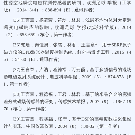
性源空地瞬变电磁探测传感器的研制，欧洲足球 学报（工学
版），2014（44）：888-894（EI，通讯作者）
[35]王言章，杨蒙蒙，符磊，林君，浅层不均匀体对大定源
瞬变电磁响应的影响，欧洲足球 学报(地球科学版)，2014
（2）：653-659（核心，第一作者）
[36]陈晨，秦佳男，张雪，林君，王言章*，用于SERF原子
磁力仪的DFB激光器温度控制系统，红外与激光工程，2016（4
5）：54-60（EI，通讯作者）
[37]王言章，卢浩，程德福，万云霞，基于多频信号的混场
源电磁发射系统设计，电波科学学报，2009（5）：874-878（E
I，第一作者）
[38]王言章，程德福，王君，林君，基于纳米晶合金的宽频
差分式磁场传感器的研究，传感技术学报，2007（9）：1967-19
70（核心，第一作者）
[39]王言章，程德福，张宁，基于DSP的高精度数据采集设
计与实现，中国仪器仪表，2004（8）：30-32（第一作者）