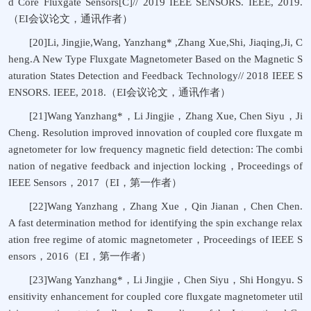
d Core Fluxgate Sensors[C]// 2019 IEEE SENSORS. IEEE, 2019.
（EI会议论文，通讯作者）
[20]Li, Jingjie,Wang, Yanzhang* ,Zhang Xue,Shi, Jiaqing,Ji, C
heng.A New Type Fluxgate Magnetometer Based on the Magnetic S
aturation States Detection and Feedback Technology// 2018 IEEE S
ENSORS. IEEE, 2018.（EI会议论文，通讯作者）
[21]Wang Yanzhang*，Li Jingjie，Zhang Xue, Chen Siyu，Ji
Cheng. Resolution improved innovation of coupled core fluxgate m
agnetometer for low frequency magnetic field detection: The combi
nation of negative feedback and injection locking，Proceedings of
IEEE Sensors，2017（EI，第一作者）
[22]Wang Yanzhang，Zhang Xue，Qin Jianan，Chen Chen.
A fast determination method for identifying the spin exchange relax
ation free regime of atomic magnetometer，Proceedings of IEEE S
ensors，2016（EI，第一作者）
[23]Wang Yanzhang*，Li Jingjie，Chen Siyu，Shi Hongyu. S
ensitivity enhancement for coupled core fluxgate magnetometer util