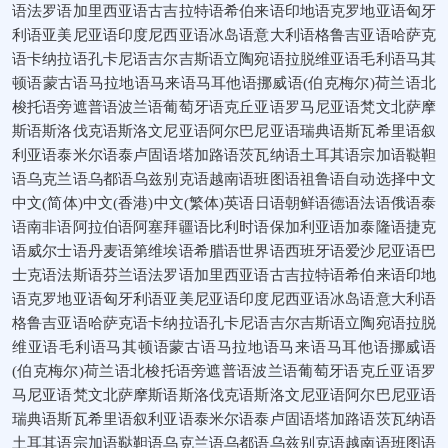
语法罗语加里西亚语古吉拉特语希伯来语印地语克罗地亚语匈牙
利语亚美尼亚语印度尼西亚语冰岛语意大利语格鲁吉亚语哈萨克
语卡纳拉语孔卡尼语吉尔吉斯语立陶宛语拉脱维亚语毛利语马其
顿语蒙古语马拉地语马来语马耳他语挪威语(伯克梅尔)荷兰语北
梭托语旁遮普语波兰语葡萄牙语克丘亚语罗马尼亚语梵文北萨摩
斯语斯洛伐克语斯洛文尼亚语阿尔巴尼亚语瑞典语斯瓦希里语叙
利亚语泰米尔语泰卢固语塔加路语茨瓦纳语土耳其语宗加语鞑靼
语乌克兰语乌都语乌兹别克语越南语班图语祖鲁语自动选择中文
中文(简体)中文(香港)中文(繁体)英语日语朝鲜语德语法语俄语泰
语南非语阿拉伯语阿塞拜疆语比利时语保加利亚语加泰隆语捷克
语威尔士语丹麦语第维埃语希腊语世界语西班牙语爱沙尼亚语巴
士克语法斯语芬兰语法罗语加里西亚语古吉拉特语希伯来语印地
语克罗地亚语匈牙利语亚美尼亚语印度尼西亚语冰岛语意大利语
格鲁吉亚语哈萨克语卡纳拉语孔卡尼语吉尔吉斯语立陶宛语拉脱
维亚语毛利语马其顿语蒙古语马拉地语马来语马耳他语挪威语
(伯克梅尔)荷兰语北梭托语旁遮普语波兰语葡萄牙语克丘亚语罗
马尼亚语梵文北萨摩斯语斯洛伐克语斯洛文尼亚语阿尔巴尼亚语
瑞典语斯瓦希里语叙利亚语泰米尔语泰卢固语塔加路语茨瓦纳语
土耳其语宗加语鞑靼语乌克兰语乌都语乌兹别克语越南语班图语