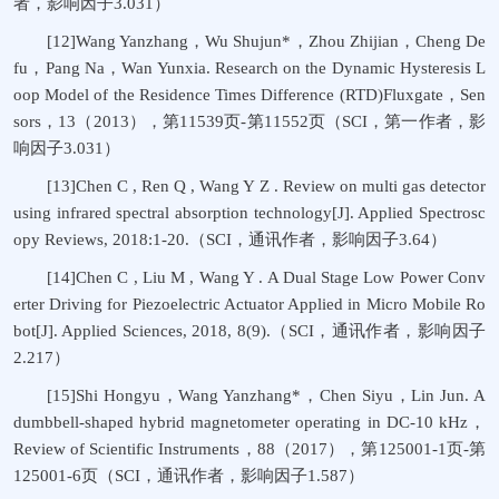
者，影响因子3.031）
[12]Wang Yanzhang，Wu Shujun*，Zhou Zhijian，Cheng De
fu，Pang Na，Wan Yunxia. Research on the Dynamic Hysteresis L
oop Model of the Residence Times Difference (RTD)Fluxgate，Sen
sors，13（2013），第11539页-第11552页（SCI，第一作者，影
响因子3.031）
[13]Chen C , Ren Q , Wang Y Z . Review on multi gas detector
using infrared spectral absorption technology[J]. Applied Spectrosc
opy Reviews, 2018:1-20.（SCI，通讯作者，影响因子3.64）
[14]Chen C , Liu M , Wang Y . A Dual Stage Low Power Conv
erter Driving for Piezoelectric Actuator Applied in Micro Mobile Ro
bot[J]. Applied Sciences, 2018, 8(9).（SCI，通讯作者，影响因子
2.217）
[15]Shi Hongyu，Wang Yanzhang*，Chen Siyu，Lin Jun. A
dumbbell-shaped hybrid magnetometer operating in DC-10 kHz，
Review of Scientific Instruments，88（2017），第125001-1页-第
125001-6页（SCI，通讯作者，影响因子1.587）