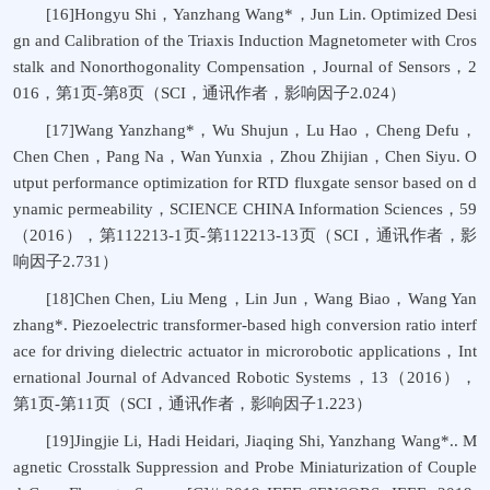
[16]Hongyu Shi，Yanzhang Wang*，Jun Lin. Optimized Desi
gn and Calibration of the Triaxis Induction Magnetometer with Cros
stalk and Nonorthogonality Compensation，Journal of Sensors，2
016，第1页-第8页（SCI，通讯作者，影响因子2.024）
[17]Wang Yanzhang*，Wu Shujun，Lu Hao，Cheng Defu，
Chen Chen，Pang Na，Wan Yunxia，Zhou Zhijian，Chen Siyu. O
utput performance optimization for RTD fluxgate sensor based on d
ynamic permeability，SCIENCE CHINA Information Sciences，59
（2016），第112213-1页-第112213-13页（SCI，通讯作者，影
响因子2.731）
[18]Chen Chen, Liu Meng，Lin Jun，Wang Biao，Wang Yan
zhang*. Piezoelectric transformer-based high conversion ratio interf
ace for driving dielectric actuator in microrobotic applications，Int
ernational Journal of Advanced Robotic Systems，13（2016），
第1页-第11页（SCI，通讯作者，影响因子1.223）
[19]Jingjie Li, Hadi Heidari, Jiaqing Shi, Yanzhang Wang*.. M
agnetic Crosstalk Suppression and Probe Miniaturization of Couple