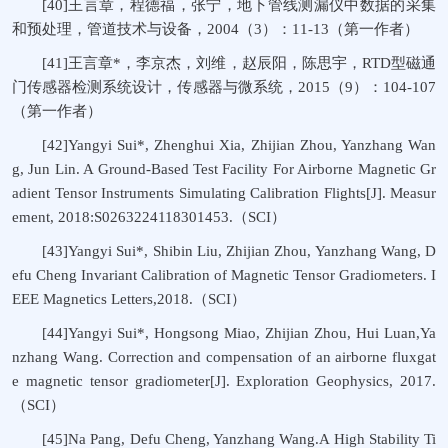
[40]王言章，程德福，张宁，地下管线测漏仪中数据的采集
和预处理，管道技术与设备，2004（3）：11-13（第一作者）
[41]王言章*，李京杰，刘维，赵辰阳，陈思宇，RTD型磁通
门传感器检测系统设计，传感器与微系统，2015（9）：104-107
（第一作者）
[42]Yangyi Sui*, Zhenghui Xia, Zhijian Zhou, Yanzhang Wan
g, Jun Lin. A Ground-Based Test Facility For Airborne Magnetic Gr
adient Tensor Instruments Simulating Calibration Flights[J]. Measur
ement, 2018:S0263224118301453.（SCI）
[43]Yangyi Sui*, Shibin Liu, Zhijian Zhou, Yanzhang Wang, D
efu Cheng Invariant Calibration of Magnetic Tensor Gradiometers. I
EEE Magnetics Letters,2018.（SCI）
[44]Yangyi Sui*, Hongsong Miao, Zhijian Zhou, Hui Luan,Ya
nzhang Wang. Correction and compensation of an airborne fluxgat
e magnetic tensor gradiometer[J]. Exploration Geophysics, 2017.
（SCI）
[45]Na Pang, Defu Cheng, Yanzhang Wang.A High Stability Ti