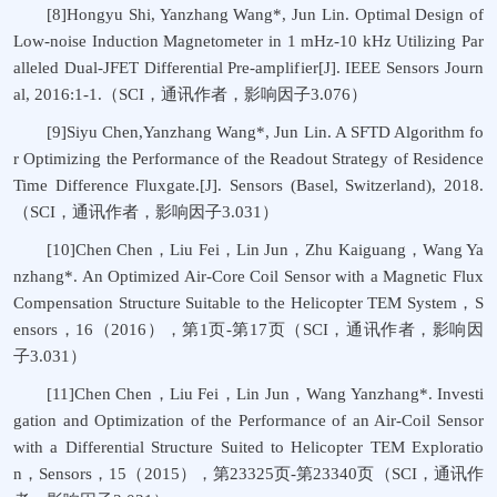
[8]Hongyu Shi, Yanzhang Wang*, Jun Lin. Optimal Design of
Low-noise Induction Magnetometer in 1 mHz-10 kHz Utilizing Par
alleled Dual-JFET Differential Pre-amplifier[J]. IEEE Sensors Journ
al, 2016:1-1.（SCI，通讯作者，影响因子3.076）
[9]Siyu Chen,Yanzhang Wang*, Jun Lin. A SFTD Algorithm fo
r Optimizing the Performance of the Readout Strategy of Residence
Time Difference Fluxgate.[J]. Sensors (Basel, Switzerland), 2018.
（SCI，通讯作者，影响因子3.031）
[10]Chen Chen，Liu Fei，Lin Jun，Zhu Kaiguang，Wang Ya
nzhang*. An Optimized Air-Core Coil Sensor with a Magnetic Flux
Compensation Structure Suitable to the Helicopter TEM System，S
ensors，16（2016），第1页-第17页（SCI，通讯作者，影响因
子3.031）
[11]Chen Chen，Liu Fei，Lin Jun，Wang Yanzhang*. Investi
gation and Optimization of the Performance of an Air-Coil Sensor
with a Differential Structure Suited to Helicopter TEM Exploratio
n，Sensors，15（2015），第23325页-第23340页（SCI，通讯作