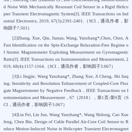
d Noise With Mechanically Resonant Coil Sensor in a Rigid Helico
pter Transient Electromagnetic System[J]. IEEE Transactions on Ind
ustrial Electronics, 2019, 67(3):2391-2401.（SCI，通讯作者，影
响因子7.503）
[2]Zhang, Xue, Qin, Jianan, Wang, Yanzhang*,Chen, Chen. A
Fast Identification on the Spin-Exchange Relaxation-Free Regime o
f Atomic Magnetometer Exploiting Measurement on Gyromagnetic
Ratio[J]. IEEE Transactions on Instrumentation and Measurement, 2
019, 68(4):1157-1164.（SCI，通讯作者，影响因子3.067）
[3]Li Jingjie, Wang Yanzhang*, Zhang Xue, Ji Cheng, Shi Jiaq
ing. Sensitivity and Resolution Enhancement of Coupled-Core Flux
gate Magnetometer by Negative Feedback，IEEE Transactions on I
nstrumentation and Measurement，67（2018），第1页-第9页（S
CI，通讯作者，影响因子3.067）
[4]Liu Fei, Lin Jun, Wang Yanzhang*, Wang Shilong, Cao Xue
feng, Chen Bin. Design of Cable Parallel Air-Core Coil Sensor to R
educe Motion-Induced Noise in Helicopter Transient Electromagnet