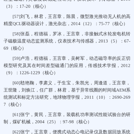
（3）：17-20（核心）
[57]刘飞，林君，王言章，陈晨，微型激光推动无人机的高
精度QCL驱动器设计，激光杂志，2014（12）：75-77（核心）
[58]张磊，程德福，罗冰，王言章，非接触式水轮发电机转
子磁极温度动态监测系统，仪表技术与传感器，2013（5）：67-
69（核心）
[59]卢浩，程德福，王言章，吴树军，动态磁导率的反正切
模型研究及其在时间差型磁通门的应用，传感技术学报，2012
（9）：1226-1229（核心）
[60]嵇艳鞠，李肃义，于生宝，朱凯光，周逢道，王言章，
王世隆，刘焕江，任广群，林君，基于异常线圈的时间域AEM系
统测试和标定方法研究，地球物理学报，2011（10）：2690-269
7（核心）
[61]张宁，黄民，王言章，装载机功率测试性能试验台的研
制，煤矿机械，2004（25）：97-98（核心）
[62]张宁，王言章，便携式动态心电记录仪及数据回放系统