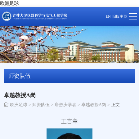
欧洲足球
EN
旧版主页
师资队伍
卓越教授A岗
欧洲足球
>
师资队伍
>
唐敖庆学者
>
卓越教授A岗
>
正文
王言章