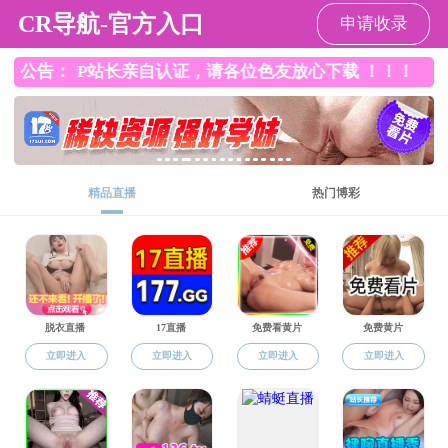
欧洲足球
EN
旧版主页
News Flash
欧洲足球新闻
查看更多