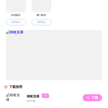
2025-05-28
欧洲足球-欧洲足球直播-卫星直播足球 2025年博士研究
生“申请考核制”招生实施细则（第二批）
2025-05-23
关于2025年欧洲足球新闻 申报欧洲足球 “唐敖庆学者”人
才岗位推荐情况的公示
2025-05-21
关于深部探测与成像全国重点实验室、国家地球物理探
测仪器工程技术研究中心联合举办“科技活动周”活动的
通知
2025-05-21
欧洲足球新闻 欧洲足球 2025届毕业生学年奖学金、优秀
学生和优秀学生干部评选结果公示
2025-05-20
欧洲足球新闻 欧洲足球 2025届优秀本科毕业生评选结果