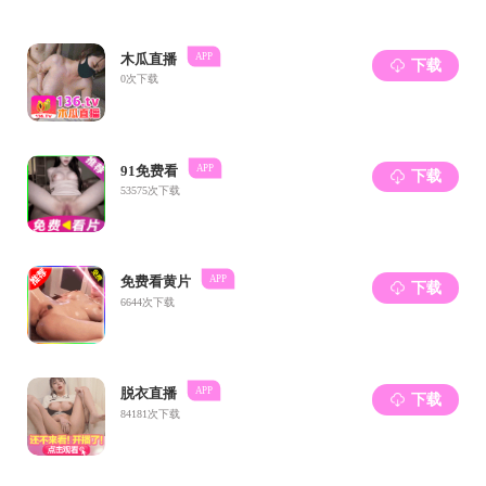
公示
2025-05-19
欧洲足球新闻 欧洲足球 2025年度十佳研究生拟推荐候选
人公示
Academic
学术交流
查看更多