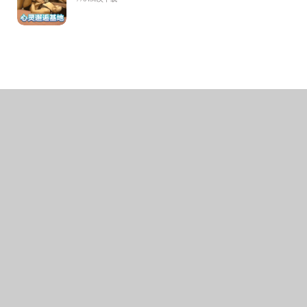
欧洲足球-欧洲足球直播-卫星直播足球 成立20周年系列名
家学术讲座...
演讲时间：2025年5月24日（星期六）上午9：40
演讲地点：地质宫208学术报告厅
演讲人：严良俊