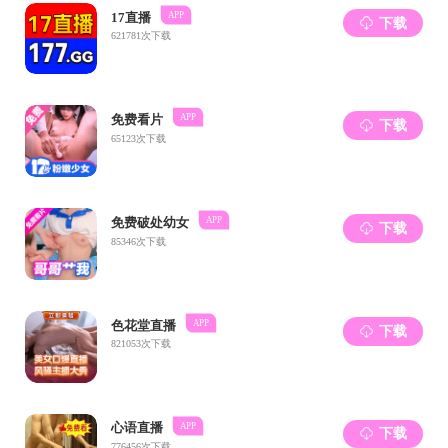
欧洲足球-欧洲足球直播-卫星直播足球 成立20周年系列名
家学术讲座...
演讲时间：2025年5月24日（星期六）上午10：20
演讲地点：地质宫208学术报告厅
演讲人：薛国强