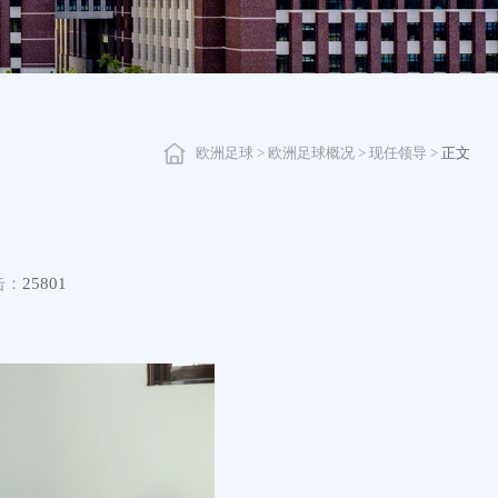
欧洲足球
>
欧洲足球概况
>
现任领导
>
正文
击：
25801