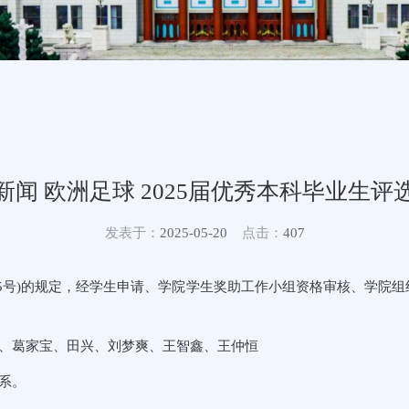
新闻 欧洲足球 2025届优秀本科毕业生评
发表于：
2025-05-20
点击：
407
85号)的规定，经学生申请、学院学生奖助工作小组资格审核、学院组织
、葛家宝、田兴、刘梦爽、王智鑫、王仲恒
系。