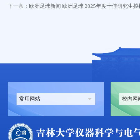
下一条：
欧洲足球新闻 欧洲足球 2025年度十佳研究生
常用网站
校内网