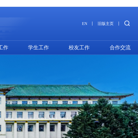
EN
旧版主页
工作
学生工作
校友工作
合作交流