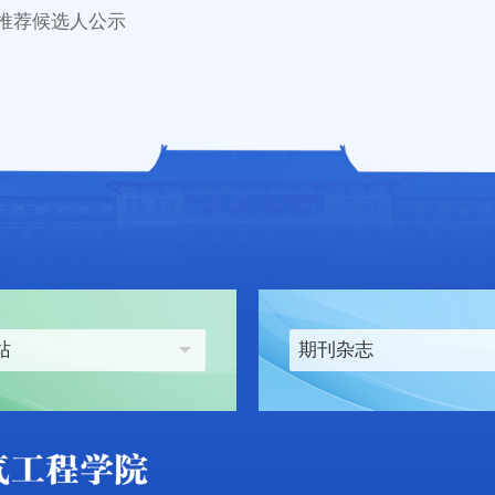
拟推荐候选人公示
站
期刊杂志